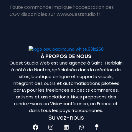
Toute commande implique l’acceptation des
CGV disponibles sur
www.oueststudio.fr
.
À PROPOS DE NOUS
Ouest Studio Web est une agence à Saint-Herblain
à côté de Nantes, spécialisée dans la création de
sites, boutique en ligne et supports visuels,
intégrant des outils et automatisations pilotées
par IA pour les freelances et petits commerces,
artisans et associations. Nous proposons des
rendez-vous en Visio-conférence, en France et
dans tous les pays francophones.
Suivez-nous
F
I
L
W
M
a
n
i
h
a