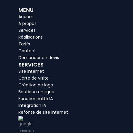
c
s
n
a
p
e
t
k
t
-
MENU
b
a
e
s
p
Accueil
o
g
d
a
i
À propos
o
r
i
p
n
Services
k
a
n
p
m
Réalisations
Tarifs
Contact
Demander un devis
SERVICES
Site internet
Carte de visite
Création de logo
Boutique en ligne
Fonctionnalité IA
Intégration IA
Refonte de site internet