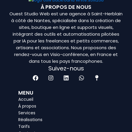
À PROPOS DE NOUS
Ouest Studio Web est une agence à Saint-Herblain
à côté de Nantes, spécialisée dans la création de
sites, boutique en ligne et supports visuels,
intégrant des outils et automatisations pilotées
par IA pour les freelances et petits commerces,
artisans et associations. Nous proposons des
rendez-vous en Visio-conférence, en France et
dans tous les pays francophones.
Suivez-nous
F
I
L
W
M
a
n
i
h
a
c
s
n
a
p
e
t
k
t
-
MENU
b
a
e
s
p
Accueil
o
g
d
a
i
À propos
o
r
i
p
n
Services
k
a
n
p
m
Réalisations
Tarifs